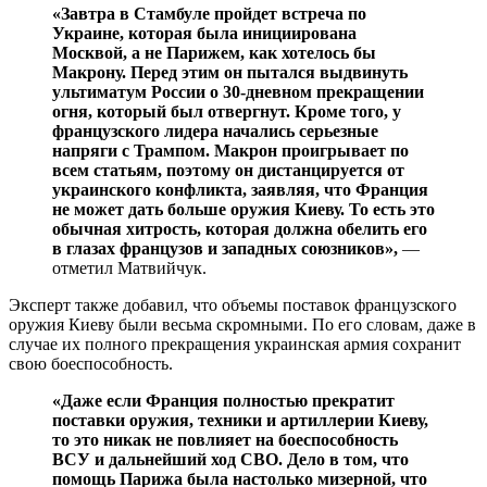
«Завтра в Стамбуле пройдет встреча по
Украине, которая была инициирована
Москвой, а не Парижем, как хотелось бы
Макрону. Перед этим он пытался выдвинуть
ультиматум России о 30-дневном прекращении
огня, который был отвергнут. Кроме того, у
французского лидера начались серьезные
напряги с Трампом. Макрон проигрывает по
всем статьям, поэтому он дистанцируется от
украинского конфликта, заявляя, что Франция
не может дать больше оружия Киеву. То есть это
обычная хитрость, которая должна обелить его
в глазах французов и западных союзников»,
—
отметил Матвийчук.
Эксперт также добавил, что объемы поставок французского
оружия Киеву были весьма скромными. По его словам, даже в
случае их полного прекращения украинская армия сохранит
свою боеспособность.
«Даже если Франция полностью прекратит
поставки оружия, техники и артиллерии Киеву,
то это никак не повлияет на боеспособность
ВСУ и дальнейший ход СВО. Дело в том, что
помощь Парижа была настолько мизерной, что