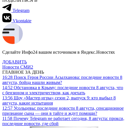
ПОДЕЛИТЬСЯ В
Telegram
Vkontakte
Сделайте Инфо24 вашим источником в Яндекс.Новостях
ДОБАВИТЬ
Новости СМИ2
ГЛАВНОЕ ЗА ДЕНЬ
16:28
Поиск Героя России Асылханова: последние новости 8
августа, бойца нашли живым?
14:52
Обстановка в Крыму: последние новости 8 августа, что
с бензином и электричеством, как доехать
13:56
Шоу «Мастер игры» сезон 2, выпуск 9: кто выбыл 8
августа, какие испытания
12:57
Усольцевы: последние новости 8 августа, сенсационное
признание сына — они в тайге и ждут помощи?
11:58
Почему Telegram не работает сегодня, 8 августа: прокси,
последние новости, где сбой