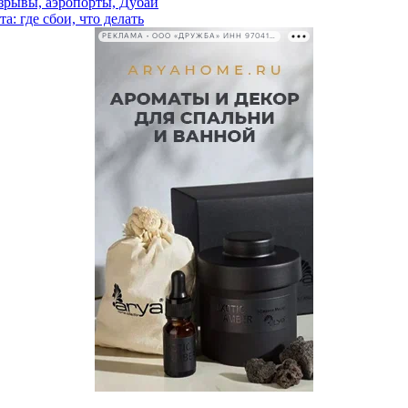
взрывы, аэропорты, Дубай
а: где сбои, что делать
РЕКЛАМА • ООО «ДРУЖБА» ИНН 9704146411