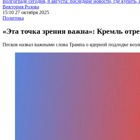
Волгограде сегодня, 8 августа: последние новости, где купить,
Виктория Розова
15:10 27 октября 2025
Политика
«Эта точка зрения важна»: Кремль отре
Песков назвал важными слова Трампа о ядерной подлодке возл