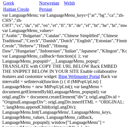
Greek
Norwegian
Welsh
Haitian Creole
Persian
var LanguageMenu; var LanguageMenu_keys=["ar","bg","ca","zh-
CHS","zh-
CHT","cs","da","nl","en","et","fi","fr","de","el","ht","he","hi","mww"
var LanguageMenu_values=
["Arabic","Bulgarian","Catalan","Chinese Simplified","Chinese
Traditional","Czech","Danish","Dutch","English","Estonian","Finn
Creole","Hebrew","Hindi","Hmong
Daw","Hungarian","Indonesian","Italian","Japanese","Klingon","Ko
var LanguageMenu_callback=function(){ }; var
LanguageMenu_popupid='__LanguageMenu_popup';
TRANSLATE with COPY THE URL BELOW
Back EMBED
THE SNIPPET BELOW IN YOUR SITE Enable collaborative
features and customize widget:
Bing Webmaster Portal
Back
var
intervalId = setInterval(function () { if (MtPopUpList) {
LanguageMenu = new MtPopUpList(); var langMenu =
document.getElementById(LanguageMenu_popupid); var
origLangDiv = document.createElement("div"); origLangDiv.id =
"OriginalLanguageDiv"; origLangDiv.innerHTML = "ORIGINAL:
"; langMenu.appendChild(origLangDiv);
LanguageMenu.Init('LanguageMenu', LanguageMenu_keys,
LanguageMenu_values, LanguageMenu_callback,
LanguageMenu_popupid); window["LanguageMenu"] =