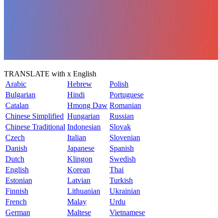
TRANSLATE with x English
Arabic
Hebrew
Polish
Bulgarian
Hindi
Portuguese
Catalan
Hmong Daw
Romanian
Chinese Simplified
Hungarian
Russian
Chinese Traditional
Indonesian
Slovak
Czech
Italian
Slovenian
Danish
Japanese
Spanish
Dutch
Klingon
Swedish
English
Korean
Thai
Estonian
Latvian
Turkish
Finnish
Lithuanian
Ukrainian
French
Malay
Urdu
German
Maltese
Vietnamese