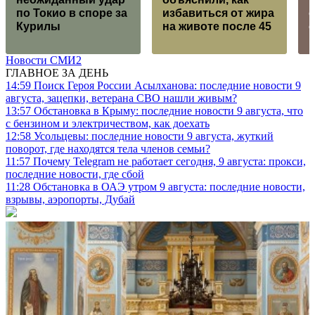
по Токио в споре за
избавиться от жира
Курилы
на животе после 45
Новости СМИ2
ГЛАВНОЕ ЗА ДЕНЬ
14:59
Поиск Героя России Асылханова: последние новости 9
августа, зацепки, ветерана СВО нашли живым?
13:57
Обстановка в Крыму: последние новости 9 августа, что
с бензином и электричеством, как доехать
12:58
Усольцевы: последние новости 9 августа, жуткий
поворот, где находятся тела членов семьи?
11:57
Почему Telegram не работает сегодня, 9 августа: прокси,
последние новости, где сбой
11:28
Обстановка в ОАЭ утром 9 августа: последние новости,
взрывы, аэропорты, Дубай