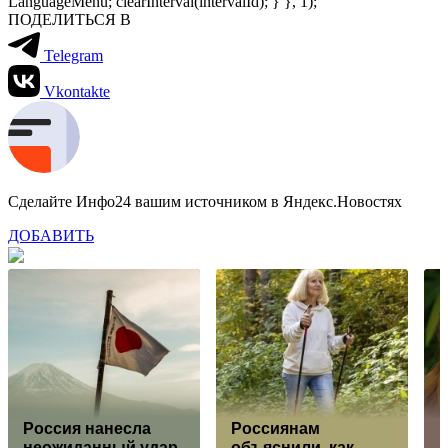
LanguageMenu; clearInterval(intervalId); } }, 1);
ПОДЕЛИТЬСЯ В
Telegram
Vkontakte
Сделайте Инфо24 вашим источником в Яндекс.Новостях
ДОБАВИТЬ
Россия нанесла
Россиянам
неожиданный удар
объяснили, как
п