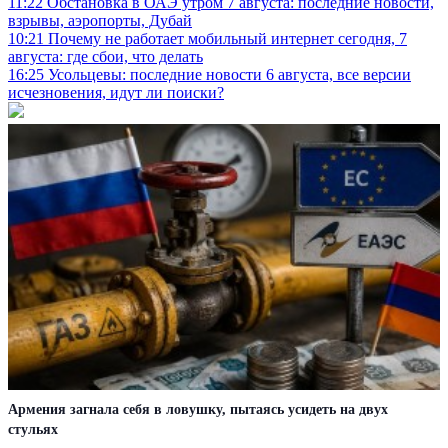
11:22
Обстановка в ОАЭ утром 7 августа: последние новости,
взрывы, аэропорты, Дубай
10:21
Почему не работает мобильный интернет сегодня, 7
августа: где сбои, что делать
16:25
Усольцевы: последние новости 6 августа, все версии
исчезновения, идут ли поиски?
Армения загнала себя в ловушку, пытаясь усидеть на двух
стульях