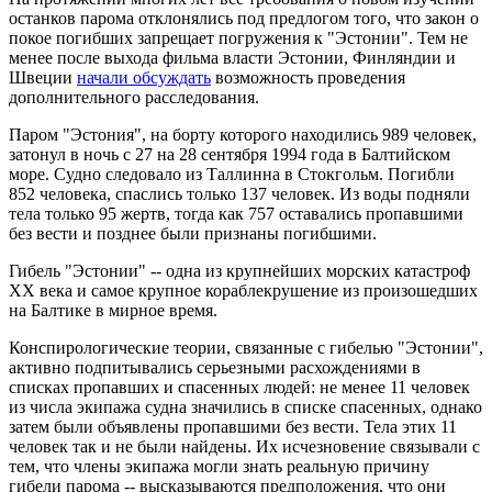
останков парома отклонялись под предлогом того, что закон о
покое погибших запрещает погружения к "Эстонии". Тем не
менее после выхода фильма власти Эстонии, Финляндии и
Швеции
начали обсуждать
возможность проведения
дополнительного расследования.
Паром "Эстония", на борту которого находились 989 человек,
затонул в ночь с 27 на 28 сентября 1994 года в Балтийском
море. Судно следовало из Таллинна в Стокгольм. Погибли
852 человека, спаслись только 137 человек. Из воды подняли
тела только 95 жертв, тогда как 757 оставались пропавшими
без вести и позднее были признаны погибшими.
Гибель "Эстонии" -- одна из крупнейших морских катастроф
XX века и самое крупное кораблекрушение из произошедших
на Балтике в мирное время.
Конспирологические теории, связанные с гибелью "Эстонии",
активно подпитывались серьезными расхождениями в
списках пропавших и спасенных людей: не менее 11 человек
из числа экипажа судна значились в списке спасенных, однако
затем были объявлены пропавшими без вести. Тела этих 11
человек так и не были найдены. Их исчезновение связывали с
тем, что члены экипажа могли знать реальную причину
гибели парома -- высказываются предположения, что они