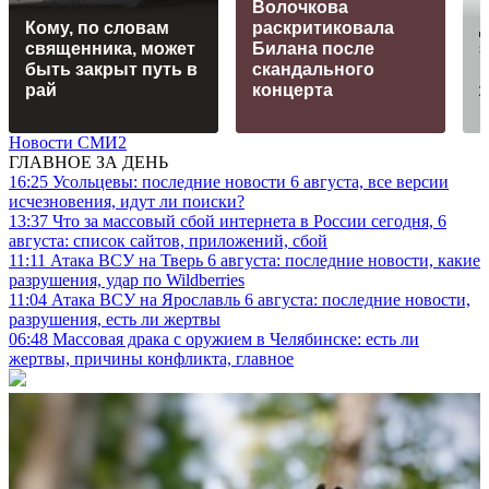
Волочкова
Кому, по словам
раскритиковала
священника, может
Билана после
быть закрыт путь в
скандального
рай
концерта
Новости СМИ2
ГЛАВНОЕ ЗА ДЕНЬ
16:25
Усольцевы: последние новости 6 августа, все версии
исчезновения, идут ли поиски?
13:37
Что за массовый сбой интернета в России сегодня, 6
августа: список сайтов, приложений, сбой
11:11
Атака ВСУ на Тверь 6 августа: последние новости, какие
разрушения, удар по Wildberries
11:04
Атака ВСУ на Ярославль 6 августа: последние новости,
разрушения, есть ли жертвы
06:48
Массовая драка с оружием в Челябинске: есть ли
жертвы, причины конфликта, главное