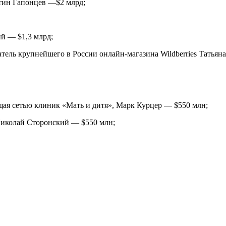
нтин Гапонцев —$2 млрд;
й — $1,3 млрд;
ель крупнейшего в России онлайн-магазина Wildberries Татьяна
щая сетью клиник «Мать и дитя», Марк Курцер — $550 млн;
Николай Сторонский — $550 млн;