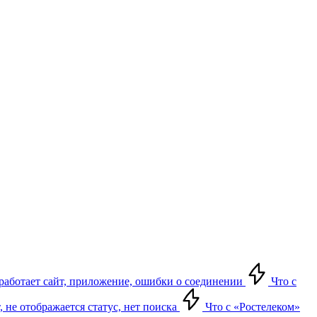
е работает сайт, приложение, ошибки о соединении
Что с
т, не отображается статус, нет поиска
Что с «Ростелеком»