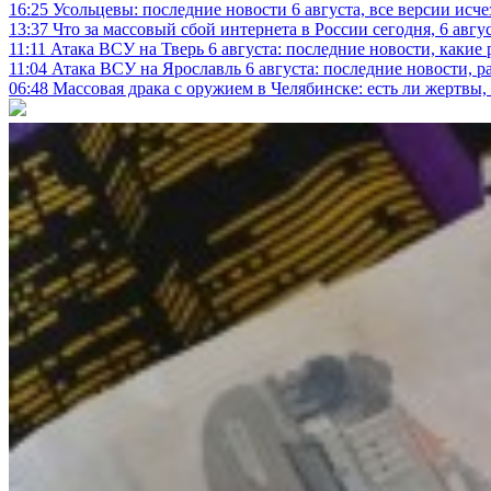
16:25
Усольцевы: последние новости 6 августа, все версии исч
13:37
Что за массовый сбой интернета в России сегодня, 6 авгу
11:11
Атака ВСУ на Тверь 6 августа: последние новости, какие р
11:04
Атака ВСУ на Ярославль 6 августа: последние новости, р
06:48
Массовая драка с оружием в Челябинске: есть ли жертвы