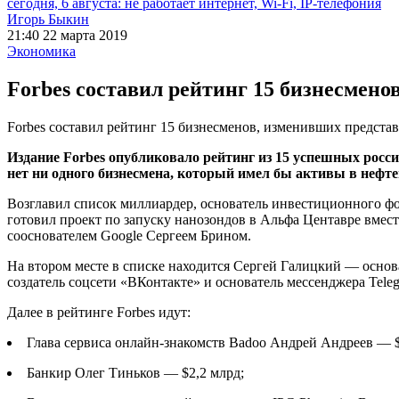
сегодня, 6 августа: не работает интернет, Wi-Fi, IP-телефония
Игорь Быкин
21:40 22 марта 2019
Экономика
Forbes составил рейтинг 15 бизнесмено
Forbes составил рейтинг 15 бизнесменов, изменивших предста
Издание Forbes опубликовало рейтинг из 15 успешных россий
нет ни одного бизнесмена, который имел бы активы в нефте
Возглавил список миллиардер, основатель инвестиционного ф
готовил проект по запуску нанозондов в Альфа Центавре вмес
сооснователем Google Сергеем Брином.
На втором месте в списке находится Сергей Галицкий — основа
создатель соцсети «ВКонтакте» и основатель мессенджера Tele
Далее в рейтинге Forbes идут:
Глава сервиса онлайн-знакомств Badoo Андрей Андреев — $
Банкир Олег Тиньков — $2,2 млрд;