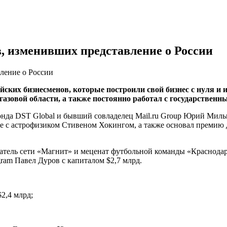
в, изменивших представление о России
вление о России
ских бизнесменов, которые построили свой бизнес с нуля и и
газовой области, а также постоянно работал с государствен
онда DST Global и бывший совладелец Mail.ru Group Юрий Миль
те с астрофизиком Стивеном Хокингом, а также основал премию 
тель сети «Магнит» и меценат футбольной команды «Краснодар»,
gram Павел Дуров с капиталом $2,7 млрд.
2,4 млрд;