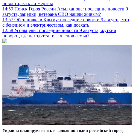
новости, есть ли жертвы
14:59
Поиск Героя России Асылханова: последние новости 9
августа, зацепки, ветерана СВО нашли живым?
13:57
Обстановка в Крыму: последние новости 9 августа, что
с бензином и электричеством, как доехать
12:58
Усольцевы: последние новости 9 августа, жуткий
поворот, где находятся тела членов семьи?
Украина планирует взять в заложники один российский город