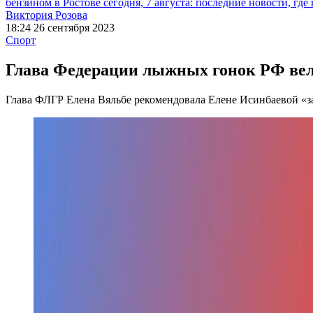
бензином в Ростове сегодня, 7 августа: последние новости, где
Виктория Розова
18:24 26 сентября 2023
Спорт
Глава Федерации лыжных гонок РФ вел
Глава ФЛГР Елена Вяльбе рекомендовала Елене Исинбаевой «з