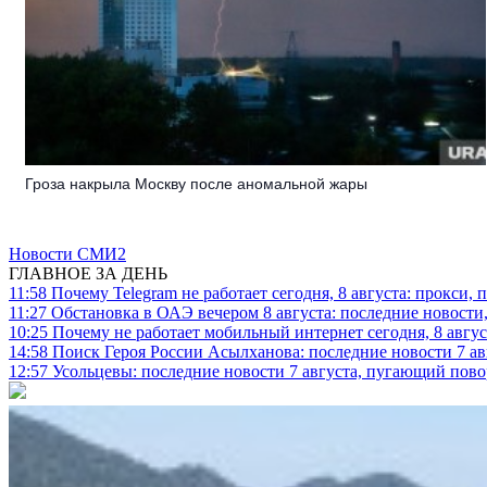
Гроза накрыла Москву после аномальной жары
Новости СМИ2
ГЛАВНОЕ ЗА ДЕНЬ
11:58
Почему Telegram не работает сегодня, 8 августа: прокси, 
11:27
Обстановка в ОАЭ вечером 8 августа: последние новости
10:25
Почему не работает мобильный интернет сегодня, 8 август
14:58
Поиск Героя России Асылханова: последние новости 7 ав
12:57
Усольцевы: последние новости 7 августа, пугающий повор