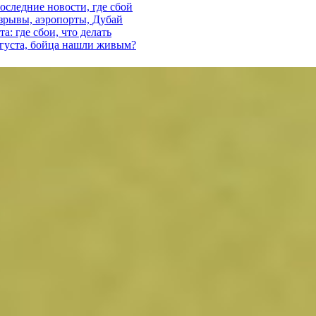
последние новости, где сбой
взрывы, аэропорты, Дубай
а: где сбои, что делать
вгуста, бойца нашли живым?