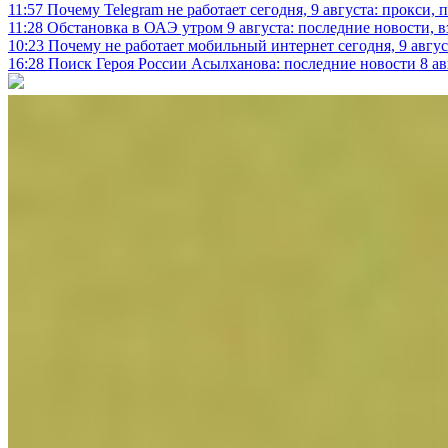
11:57
Почему Telegram не работает сегодня, 9 августа: прокси, 
11:28
Обстановка в ОАЭ утром 9 августа: последние новости, 
10:23
Почему не работает мобильный интернет сегодня, 9 август
16:28
Поиск Героя России Асылханова: последние новости 8 а