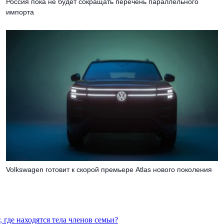
Россия пока не будет сокращать перечень параллельного
импорта
Volkswagen готовит к скорой премьере Atlas нового поколения
 где находятся тела членов семьи?