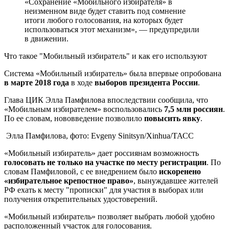
«Сохранение «Мобильного избирателя» в
неизменном виде будет ставить под сомнение
итоги любого голосования, на которых будет
использоваться этот механизм», — предупредили
в движении.
Что такое "Мобильный избиратель" и как его используют
Система «Мобильный избиратель» была впервые опробована
в марте 2018 года
в ходе
выборов президента России
.
Глава ЦИК Элла Памфилова впоследствии сообщила, что
«Мобильным избирателем» воспользовались
7,5 млн россиян
.
По ее словам, нововведение позволило
повысить явку
.
Элла Памфилова, фото: Evgeny Sinitsyn/Xinhua/ТАСС
«Мобильный избиратель» дает россиянам возможность
голосовать не только на участке по месту регистрации
. По
словам Памфиловой, с ее внедрением было
искоренено
«избирательное крепостное право»
, вынуждавшее жителей
РФ ехать к месту "прописки" для участия в выборах или
получения открепительных удостоверений.
«Мобильный избиратель» позволяет выбрать любой удобно
расположенный участок для голосования.