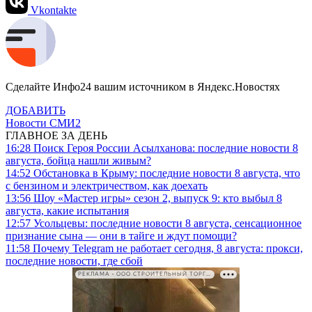
Vkontakte
Сделайте Инфо24 вашим источником в Яндекс.Новостях
ДОБАВИТЬ
Новости СМИ2
ГЛАВНОЕ ЗА ДЕНЬ
16:28
Поиск Героя России Асылханова: последние новости 8
августа, бойца нашли живым?
14:52
Обстановка в Крыму: последние новости 8 августа, что
с бензином и электричеством, как доехать
13:56
Шоу «Мастер игры» сезон 2, выпуск 9: кто выбыл 8
августа, какие испытания
12:57
Усольцевы: последние новости 8 августа, сенсационное
признание сына — они в тайге и ждут помощи?
11:58
Почему Telegram не работает сегодня, 8 августа: прокси,
последние новости, где сбой
РЕКЛАМА • ООО СТРОИТЕЛЬНЫЙ ТОРГОВЫЙ ДОМ «ПЕТРОВИЧ». ИНН: 7802348846