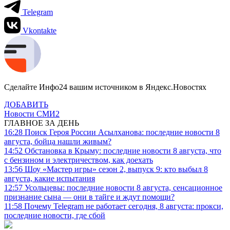
Telegram
Vkontakte
Сделайте Инфо24 вашим источником в Яндекс.Новостях
ДОБАВИТЬ
Новости СМИ2
ГЛАВНОЕ ЗА ДЕНЬ
16:28
Поиск Героя России Асылханова: последние новости 8
августа, бойца нашли живым?
14:52
Обстановка в Крыму: последние новости 8 августа, что
с бензином и электричеством, как доехать
13:56
Шоу «Мастер игры» сезон 2, выпуск 9: кто выбыл 8
августа, какие испытания
12:57
Усольцевы: последние новости 8 августа, сенсационное
признание сына — они в тайге и ждут помощи?
11:58
Почему Telegram не работает сегодня, 8 августа: прокси,
последние новости, где сбой