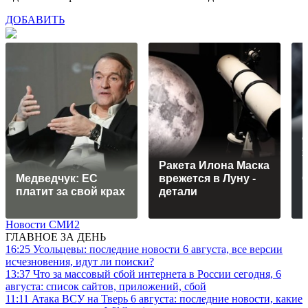
ДОБАВИТЬ
Ракета Илона Маска
Медведчук: ЕС
врежется в Луну -
платит за свой крах
детали
Новости СМИ2
ГЛАВНОЕ ЗА ДЕНЬ
16:25
Усольцевы: последние новости 6 августа, все версии
исчезновения, идут ли поиски?
13:37
Что за массовый сбой интернета в России сегодня, 6
августа: список сайтов, приложений, сбой
11:11
Атака ВСУ на Тверь 6 августа: последние новости, какие