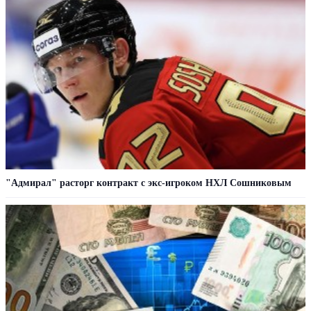
"Адмирал" расторг контракт с экс-игроком НХЛ Сошниковым