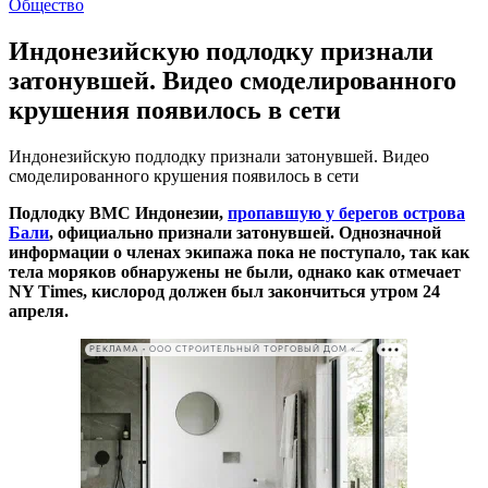
Общество
Индонезийскую подлодку признали
затонувшей. Видео смоделированного
крушения появилось в сети
Индонезийскую подлодку признали затонувшей. Видео
смоделированного крушения появилось в сети
Подлодку ВМС Индонезии,
пропавшую у берегов острова
Бали
, официально признали затонувшей. Однозначной
информации о членах экипажа пока не поступало, так как
тела моряков обнаружены не были, однако как отмечает
NY Times, кислород должен был закончиться утром 24
апреля.
РЕКЛАМА • ООО СТРОИТЕЛЬНЫЙ ТОРГОВЫЙ ДОМ «ПЕТРОВИЧ». ИНН: 7802348846