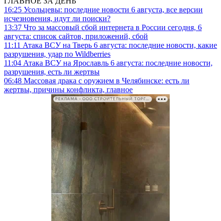
ГЛАВНОЕ ЗА ДЕНЬ
16:25
Усольцевы: последние новости 6 августа, все версии
исчезновения, идут ли поиски?
13:37
Что за массовый сбой интернета в России сегодня, 6
августа: список сайтов, приложений, сбой
11:11
Атака ВСУ на Тверь 6 августа: последние новости, какие
разрушения, удар по Wildberries
11:04
Атака ВСУ на Ярославль 6 августа: последние новости,
разрушения, есть ли жертвы
06:48
Массовая драка с оружием в Челябинске: есть ли
жертвы, причины конфликта, главное
РЕКЛАМА • ООО СТРОИТЕЛЬНЫЙ ТОРГОВЫЙ ДОМ «ПЕТРОВИЧ». ИНН: 7802348846