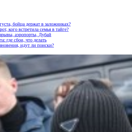
густа, бойца держат в заложниках?
от, кого встретила семья в тайге?
взрывы, аэропорты, Дубай
а: где сбои, что делать
езновения, идут ли поиски?