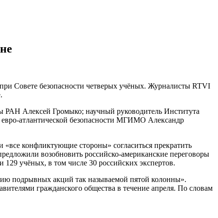
ине
 при Совете безопасности четверых учёных. Журналисты RTVI
.
опы РАН Алексей Громыко; научный руководитель Института
 евро-атлантической безопасности МГИМО Александр
ли «все конфликтующие стороны» согласиться прекратить
 предложили возобновить российско-американские переговоры
129 учёных, в том числе 30 российских экспертов.
нию подрывных акций так называемой пятой колонны».
авителями гражданского общества в течение апреля. По словам