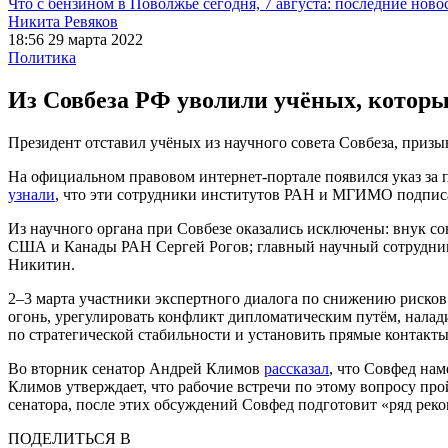
Что с бензином в Поволжье сегодня, 7 августа: последние ново
Никита Ревяков
18:56 29 марта 2022
Политика
Из Совбеза РФ уволили учёных, которы
Президент отставил учёных из научного совета Совбеза, приз
На официальном правовом интернет-портале появился указ за
узнали
, что эти сотрудники институтов РАН и МГИМО подписа
Из научного органа при Совбезе оказались исключены: внук 
США и Канады РАН Сергей Рогов; главный научный сотрудни
Никитин.
2–3 марта участники экспертного диалога по снижению риско
огонь, урегулировать конфликт дипломатическим путём, налад
по стратегической стабильности и установить прямые контак
Во вторник сенатор Андрей Климов
рассказал
, что Совфед на
Климов утверждает, что рабочие встречи по этому вопросу про
сенатора, после этих обсуждений Совфед подготовит «ряд реко
ПОДЕЛИТЬСЯ В