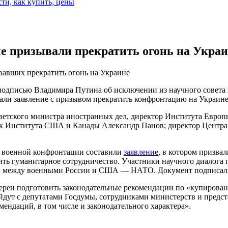
сти, как купить, цены
е призывали прекратить огонь на Укра
ывавших прекратить огонь на Украине
 подписью Владимира Путина об исключении из научного совета
ли заявление с призывом прекратить конфронтацию на Украине
советского министра иностранных дел, директор Института Евр
к Института США и Канады Александр Панов; директор Центра
в военной конфронтации составили
заявление
, в котором призва
ить гуманитарное сотрудничество. Участники научного диалога
ты между военными России и США — НАТО. Документ подписали 
мерен подготовить законодательные рекомендации по «купирова
йдут с депутатами Госдумы, сотрудниками министерств и предст
мендаций, в том числе и законодательного характера».