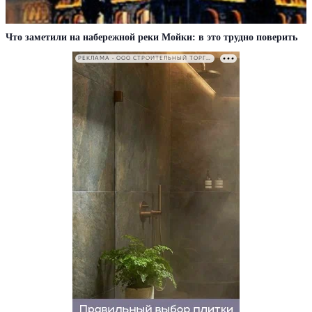
Что заметили на набережной реки Мойки: в это трудно поверить
РЕКЛАМА • ООО СТРОИТЕЛЬНЫЙ ТОРГОВЫЙ ДОМ «ПЕТРОВИЧ». ИНН: 7802348846