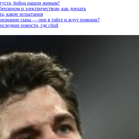
вгуста, бойца нашли живым?
 бензином и электричеством, как доехать
та, какие испытания
признание сына — они в тайге и ждут помощи?
последние новости, где сбой