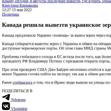
Крыму сегодня, 8 августа: последние новости, где купить, цен
Кристина Кирьянова
12:27 15 мая 2022
Политика
Канада решила вывезти украинское зер
Канада предложила Украине «помощь» за вывоз зерна через по
Канада собирается вывезти зерно с Украины в обмен на обещан
доступные черноморские порты. Об этом глава МИД страны Ме
Проблема глобального голода в ЕС встала после того, как бол
президенту РФ Владимиру Путину с призывом открыть порты, е
При этом президент США Джо Байден негативно отнёсся к иде
менее Украина готова пойти на экспорт, так как в обмен расс
Ранее
сообщалось
о том, что в Иране люди вышли на улицы из-з
ПОДЕЛИТЬСЯ В
Telegram
Vkontakte