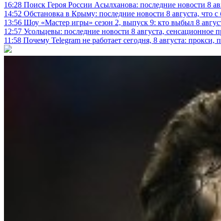
16:28
Поиск Героя России Асылханова: последние новости 8 а
14:52
Обстановка в Крыму: последние новости 8 августа, что с
13:56
Шоу «Мастер игры» сезон 2, выпуск 9: кто выбыл 8 авгус
12:57
Усольцевы: последние новости 8 августа, сенсационное 
11:58
Почему Telegram не работает сегодня, 8 августа: прокси, 