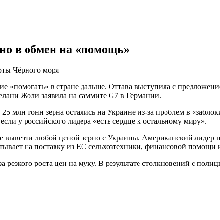
ы
но в обмен на «помощь»
рты Чёрного моря
ие «помогать» в стране дальше. Оттава выступила с предложени
лани Жоли заявила на саммите G7 в Германии.
ее 25 млн тонн зерна остались на Украине из-за проблем в «заб
сли у российского лидера «есть сердце к остальному миру».
е вывезти любой ценой зерно с Украины. Американский лидер п
читывает на поставку из ЕС сельхозтехники, финансовой помощи 
а резкого роста цен на муку. В результате столкновений с полиц