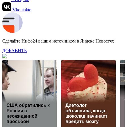
Vkontakte
Сделайте Инфо24 вашим источником в Яндекс.Новостях
ДОБАВИТЬ
С
США обратились к
Диетолог
России с
объяснила, когда
в
неожиданной
шоколад начинает
р
просьбой
вредить мозгу