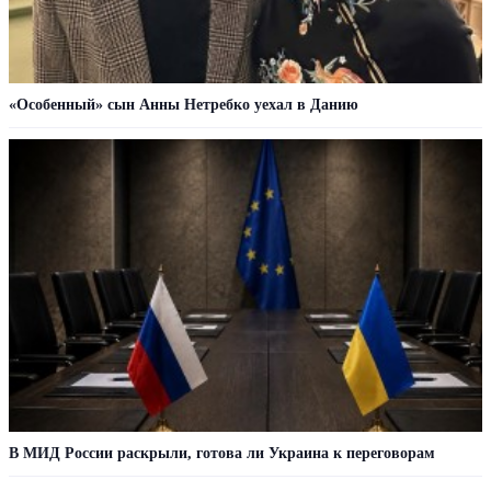
«Особенный» сын Анны Нетребко уехал в Данию
В МИД России раскрыли, готова ли Украина к переговорам