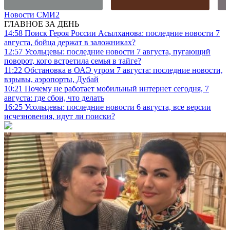
Новости СМИ2
ГЛАВНОЕ ЗА ДЕНЬ
14:58
Поиск Героя России Асылханова: последние новости 7
августа, бойца держат в заложниках?
12:57
Усольцевы: последние новости 7 августа, пугающий
поворот, кого встретила семья в тайге?
11:22
Обстановка в ОАЭ утром 7 августа: последние новости,
взрывы, аэропорты, Дубай
10:21
Почему не работает мобильный интернет сегодня, 7
августа: где сбои, что делать
16:25
Усольцевы: последние новости 6 августа, все версии
исчезновения, идут ли поиски?