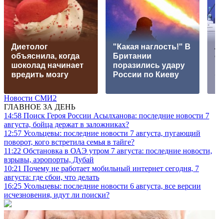
Диетолог
"Какая наглость!" В
объяснила, когда
Британии
шоколад начинает
поразились удару
к
вредить мозгу
России по Киеву
Новости СМИ2
ГЛАВНОЕ ЗА ДЕНЬ
14:58
Поиск Героя России Асылханова: последние новости 7
августа, бойца держат в заложниках?
12:57
Усольцевы: последние новости 7 августа, пугающий
поворот, кого встретила семья в тайге?
11:22
Обстановка в ОАЭ утром 7 августа: последние новости,
взрывы, аэропорты, Дубай
10:21
Почему не работает мобильный интернет сегодня, 7
августа: где сбои, что делать
16:25
Усольцевы: последние новости 6 августа, все версии
исчезновения, идут ли поиски?