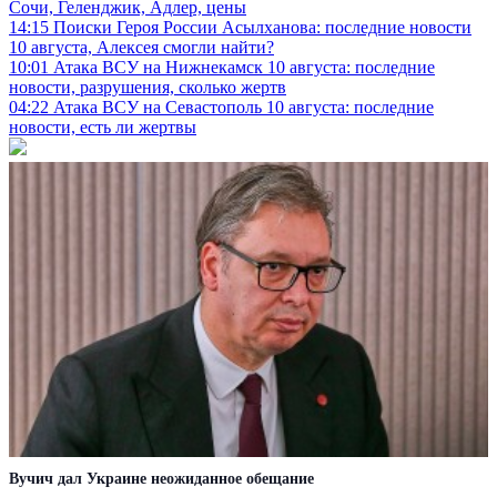
Сочи, Геленджик, Адлер, цены
14:15
Поиски Героя России Асылханова: последние новости
10 августа, Алексея смогли найти?
10:01
Атака ВСУ на Нижнекамск 10 августа: последние
новости, разрушения, сколько жертв
04:22
Атака ВСУ на Севастополь 10 августа: последние
новости, есть ли жертвы
Вучич дал Украине неожиданное обещание