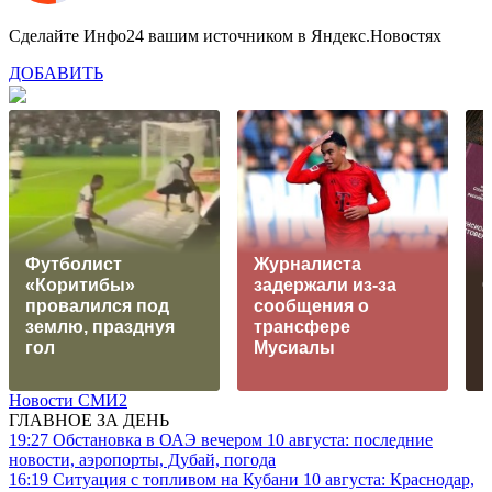
Сделайте Инфо24 вашим источником в Яндекс.Новостях
ДОБАВИТЬ
Футболист
Журналиста
«Коритибы»
задержали из-за
провалился под
сообщения о
землю, празднуя
трансфере
п
гол
Мусиалы
в
Новости СМИ2
ГЛАВНОЕ ЗА ДЕНЬ
19:27
Обстановка в ОАЭ вечером 10 августа: последние
новости, аэропорты, Дубай, погода
16:19
Ситуация с топливом на Кубани 10 августа: Краснодар,