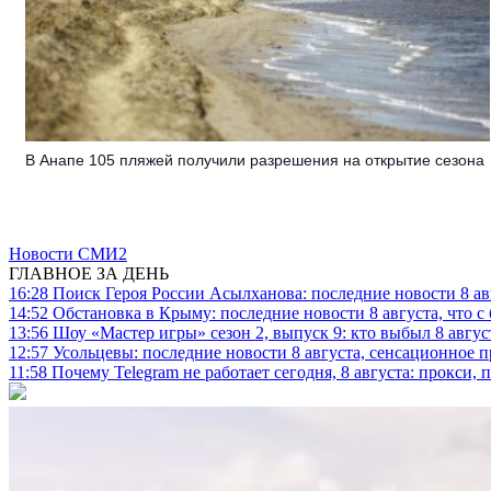
В Анапе 105 пляжей получили разрешения на открытие сезона
Новости СМИ2
ГЛАВНОЕ ЗА ДЕНЬ
16:28
Поиск Героя России Асылханова: последние новости 8 а
14:52
Обстановка в Крыму: последние новости 8 августа, что с
13:56
Шоу «Мастер игры» сезон 2, выпуск 9: кто выбыл 8 авгус
12:57
Усольцевы: последние новости 8 августа, сенсационное 
11:58
Почему Telegram не работает сегодня, 8 августа: прокси, 