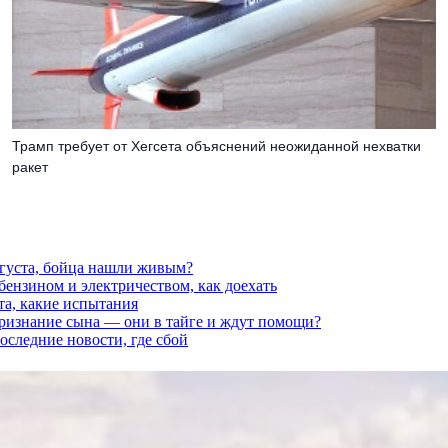
Трамп требует от Хегсета объяснений неожиданной нехватки
ракет
вгуста, бойца нашли живым?
 бензином и электричеством, как доехать
та, какие испытания
признание сына — они в тайге и ждут помощи?
последние новости, где сбой