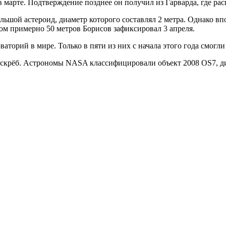
в марте. Подтверждение позднее он получил из Гарварда, где р
ьшой астероид, диаметр которого составлял 2 метра. Однако впос
ом примерно 50 метров Борисов зафиксировал 3 апреля.
ваторий в мире. Только в пяти из них с начала этого года смог
оскрёб. Астрономы NASA классифицировали объект 2008 OS7, ди