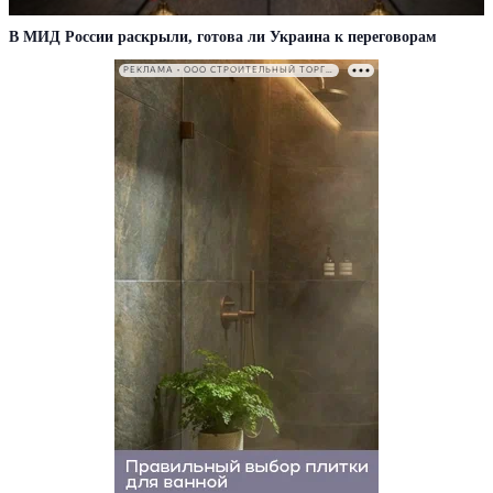
В МИД России раскрыли, готова ли Украина к переговорам
РЕКЛАМА • ООО СТРОИТЕЛЬНЫЙ ТОРГОВЫЙ ДОМ «ПЕТРОВИЧ». ИНН: 7802348846