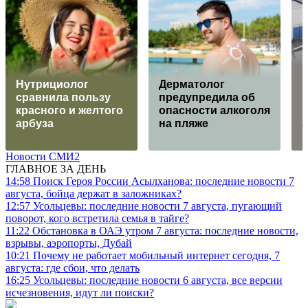
Нутрициолог
Дерматолог
сравнила пользу
предупредила об
красного и желтого
опасности алкоголя
арбуза
на пляже
Новости СМИ2
ГЛАВНОЕ ЗА ДЕНЬ
14:58
Поиск Героя России Асылханова: последние новости 7
августа, бойца держат в заложниках?
12:57
Усольцевы: последние новости 7 августа, пугающий
поворот, кого встретила семья в тайге?
11:22
Обстановка в ОАЭ утром 7 августа: последние новости,
взрывы, аэропорты, Дубай
10:21
Почему не работает мобильный интернет сегодня, 7
августа: где сбои, что делать
16:25
Усольцевы: последние новости 6 августа, все версии
исчезновения, идут ли поиски?