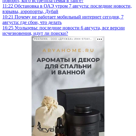
поворот, кого встретила семья в тайге?
11:22
Обстановка в ОАЭ утром 7 августа: последние новости,
взрывы, аэропорты, Дубай
10:21
Почему не работает мобильный интернет сегодня, 7
августа: где сбои, что делать
16:25
Усольцевы: последние новости 6 августа, все версии
исчезновения, идут ли поиски?
РЕКЛАМА • ООО «ДРУЖБА» ИНН 9704146411