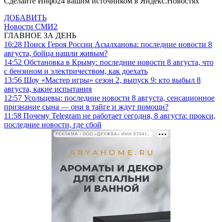
Сделайте Инфо24 вашим источником в Яндекс.Новостях
ДОБАВИТЬ
Новости СМИ2
ГЛАВНОЕ ЗА ДЕНЬ
16:28
Поиск Героя России Асылханова: последние новости 8
августа, бойца нашли живым?
14:52
Обстановка в Крыму: последние новости 8 августа, что
с бензином и электричеством, как доехать
13:56
Шоу «Мастер игры» сезон 2, выпуск 9: кто выбыл 8
августа, какие испытания
12:57
Усольцевы: последние новости 8 августа, сенсационное
признание сына — они в тайге и ждут помощи?
11:58
Почему Telegram не работает сегодня, 8 августа: прокси,
последние новости, где сбой
РЕКЛАМА • ООО «ДРУЖБА» ИНН 9704146411