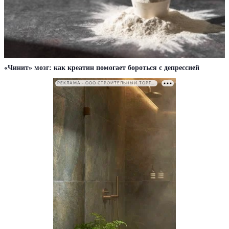
«Чинит» мозг: как креатин помогает бороться с депрессией
РЕКЛАМА • ООО СТРОИТЕЛЬНЫЙ ТОРГОВЫЙ ДОМ «ПЕТРОВИЧ». ИНН: 7802348846