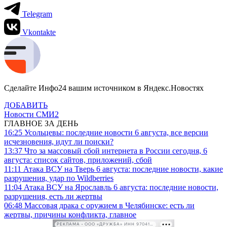
Telegram
Vkontakte
Сделайте Инфо24 вашим источником в Яндекс.Новостях
ДОБАВИТЬ
Новости СМИ2
ГЛАВНОЕ ЗА ДЕНЬ
16:25
Усольцевы: последние новости 6 августа, все версии
исчезновения, идут ли поиски?
13:37
Что за массовый сбой интернета в России сегодня, 6
августа: список сайтов, приложений, сбой
11:11
Атака ВСУ на Тверь 6 августа: последние новости, какие
разрушения, удар по Wildberries
11:04
Атака ВСУ на Ярославль 6 августа: последние новости,
разрушения, есть ли жертвы
06:48
Массовая драка с оружием в Челябинске: есть ли
жертвы, причины конфликта, главное
РЕКЛАМА • ООО «ДРУЖБА» ИНН 9704146411