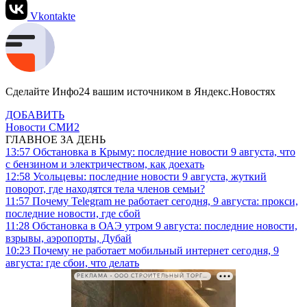
Vkontakte
Сделайте Инфо24 вашим источником в Яндекс.Новостях
ДОБАВИТЬ
Новости СМИ2
ГЛАВНОЕ ЗА ДЕНЬ
13:57
Обстановка в Крыму: последние новости 9 августа, что
с бензином и электричеством, как доехать
12:58
Усольцевы: последние новости 9 августа, жуткий
поворот, где находятся тела членов семьи?
11:57
Почему Telegram не работает сегодня, 9 августа: прокси,
последние новости, где сбой
11:28
Обстановка в ОАЭ утром 9 августа: последние новости,
взрывы, аэропорты, Дубай
10:23
Почему не работает мобильный интернет сегодня, 9
августа: где сбои, что делать
РЕКЛАМА • ООО СТРОИТЕЛЬНЫЙ ТОРГОВЫЙ ДОМ «ПЕТРОВИЧ». ИНН: 7802348846