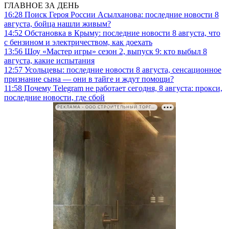
ГЛАВНОЕ ЗА ДЕНЬ
16:28
Поиск Героя России Асылханова: последние новости 8
августа, бойца нашли живым?
14:52
Обстановка в Крыму: последние новости 8 августа, что
с бензином и электричеством, как доехать
13:56
Шоу «Мастер игры» сезон 2, выпуск 9: кто выбыл 8
августа, какие испытания
12:57
Усольцевы: последние новости 8 августа, сенсационное
признание сына — они в тайге и ждут помощи?
11:58
Почему Telegram не работает сегодня, 8 августа: прокси,
последние новости, где сбой
РЕКЛАМА • ООО СТРОИТЕЛЬНЫЙ ТОРГОВЫЙ ДОМ «ПЕТРОВИЧ». ИНН: 7802348846