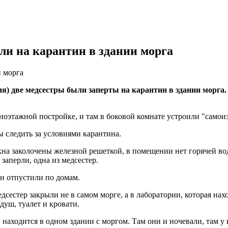
и на карантин в здании морга
и морга
 две медсестры были заперты на карантин в здании морга. И
оэтажной постройке, и там в боковой комнате устроили "самои
ы следить за условиями карантина.
кна заколочены железной решеткой, в помещении нет горячей во
 заперли, одна из медсестер.
н отпустили по домам.
сестер закрыли не в самом морге, а в лаборатории, которая нах
уш, туалет и кровати.
находится в одном здании с моргом. Там они и ночевали, там у н