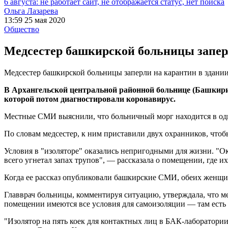
6 августа: не работает сайт, не отображается статус, нет поиска
Ольга Лазарева
13:59 25 мая 2020
Общество
Медсестер башкирской больницы заперл
Медсестер башкирской больницы заперли на карантин в здани
В Архангельской центральной районной больнице (Башкирия)
которой потом диагностировали коронавирус.
Местные СМИ выяснили, что больничный морг находится в одн
По словам медсестер, к ним приставили двух охранников, чтоб
Условия в "изоляторе" оказались непригодными для жизни. "О
всего угнетал запах трупов", — рассказала о помещении, где их
Когда ее рассказ опубликовали башкирские СМИ, обеих женщи
Главврач больницы, комментируя ситуацию, утверждала, что мед
помещении имеются все условия для самоизоляции — там есть д
"Изолятор на пять коек для контактных лиц в БАК-лаборатории 