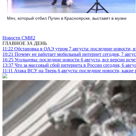
Мяч, который отбил Путин в Красноярске, выставят в музее
Новости СМИ2
ГЛАВНОЕ ЗА ДЕНЬ
11:22
Обстановка в ОАЭ утром 7 августа: последние новости, 
10:21
Почему не работает мобильный интернет сегодня, 7 август
16:25
Усольцевы: последние новости 6 августа, все версии исч
13:37
Что за массовый сбой интернета в России сегодня, 6 авгу
11:11
Атака ВСУ на Тверь 6 августа: последние новости, какие р