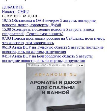
ДОБАВИТЬ
Новости СМИ2
ГЛАВНОЕ ЗА ДЕНЬ
19:15
Обстановка в ОАЭ вечером 5 августа: последние
новости, пожар, аэропорты, Дубай
15:08
Усольцевы: последние новости 5 августа, вывод
следователей, Сергей смог выжить?
07:03
Поиски пропавших россиян на Сейшелах: ночь в лесу,
что известно, чем закончилось
06:10
Атака ВСУ на Тульскую обалсть 5 августа: последние
новости, есть ли жертвы, разрушения
04:14
Атака ВСУ на Белгородскую область 5 августа:
последние новости, есть ли жертвы, разрушения
РЕКЛАМА • ООО «ДРУЖБА» ИНН 9704146411