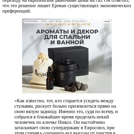
переходу на европейские рыночные цены на газ. Он отметил,
что это решение лишит Ереван существующих экономических
преференций.
РЕКЛАМА • ООО «ДРУЖБА» ИНН 9704146411
«Как известно, тот, кто старается усидеть между
стульями, рискует больно приземлиться прямо на
свою вялую задницу. Именно это, судя по всему, и
собрался в ближайшее время проделать некий
человечек по кличке Никол. Он настойчиво
затаскивает свою супердержаву в Евросоюз, при
этом стараясь сохранить все выгоды от участия в