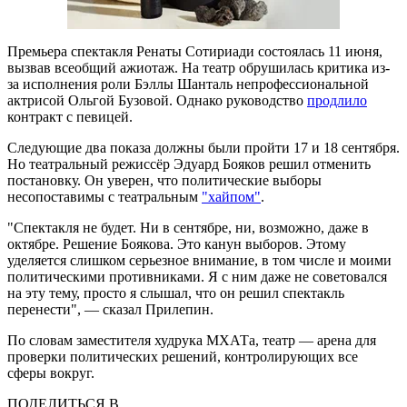
Премьера спектакля Ренаты Сотириади состоялась 11 июня,
вызвав всеобщий ажиотаж. На театр обрушилась критика из-
за исполнения роли Бэллы Шанталь непрофессиональной
актрисой Ольгой Бузовой. Однако руководство
продлило
контракт с певицей.
Следующие два показа должны были пройти 17 и 18 сентября.
Но театральный режиссёр Эдуард Бояков решил отменить
постановку. Он уверен, что политические выборы
несопоставимы с театральным
"хайпом"
.
"Спектакля не будет. Ни в сентябре, ни, возможно, даже в
октябре. Решение Боякова. Это канун выборов. Этому
уделяется слишком серьезное внимание, в том числе и моими
политическими противниками. Я с ним даже не советовался
на эту тему, просто я слышал, что он решил спектакль
перенести", — сказал Прилепин.
По словам заместителя худрука МХАТа, театр — арена для
проверки политических решений, контролирующих все
сферы вокруг.
ПОДЕЛИТЬСЯ В