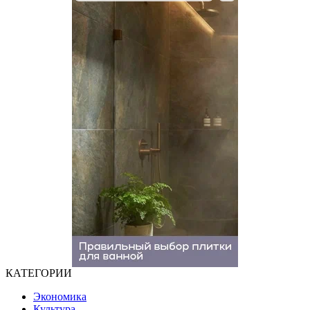
Трамп: возможный конец конфронтации с Ираном
На юге России установилась аномальная жара