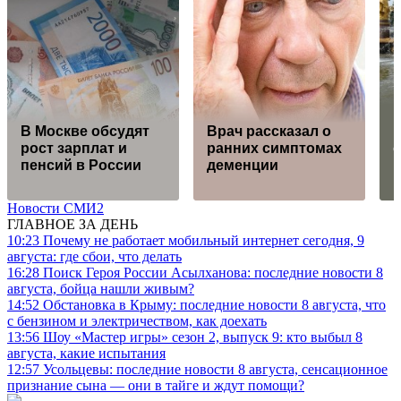
В Москве обсудят
Врач рассказал о
рост зарплат и
ранних симптомах
пенсий в России
деменции
Новости СМИ2
ГЛАВНОЕ ЗА ДЕНЬ
10:23
Почему не работает мобильный интернет сегодня, 9
августа: где сбои, что делать
16:28
Поиск Героя России Асылханова: последние новости 8
августа, бойца нашли живым?
14:52
Обстановка в Крыму: последние новости 8 августа, что
с бензином и электричеством, как доехать
13:56
Шоу «Мастер игры» сезон 2, выпуск 9: кто выбыл 8
августа, какие испытания
12:57
Усольцевы: последние новости 8 августа, сенсационное
признание сына — они в тайге и ждут помощи?