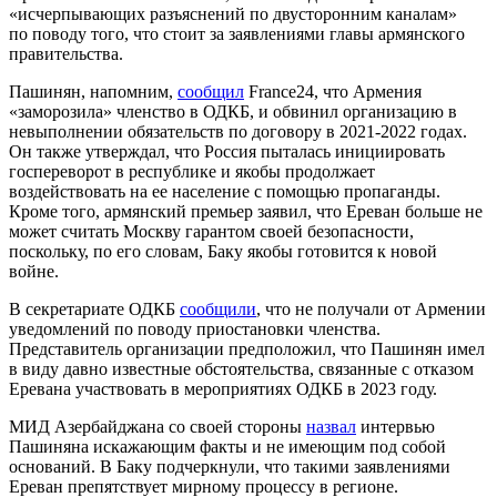
«исчерпывающих разъяснений по двусторонним каналам»
по поводу того, что стоит за заявлениями главы армянского
правительства.
Пашинян, напомним,
сообщил
France24, что Армения
«заморозила» членство в ОДКБ, и обвинил организацию в
невыполнении обязательств по договору в 2021-2022 годах.
Он также утверждал, что Россия пыталась инициировать
госпереворот в республике и якобы продолжает
воздействовать на ее население с помощью пропаганды.
Кроме того, армянский премьер заявил, что Ереван больше не
может считать Москву гарантом своей безопасности,
поскольку, по его словам, Баку якобы готовится к новой
войне.
В секретариате ОДКБ
сообщили
, что не получали от Армении
уведомлений по поводу приостановки членства.
Представитель организации предположил, что Пашинян имел
в виду давно известные обстоятельства, связанные с отказом
Еревана участвовать в мероприятиях ОДКБ в 2023 году.
МИД Азербайджана со своей стороны
назвал
интервью
Пашиняна искажающим факты и не имеющим под собой
оснований. В Баку подчеркнули, что такими заявлениями
Ереван препятствует мирному процессу в регионе.