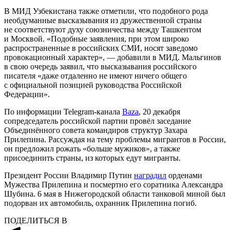
В МИД Узбекистана также отметили, что подобного рода
необдуманные высказывания из дружественной страны
не соответствуют духу союзничества между Ташкентом
и Москвой. «Подобные заявления, при этом широко
распространенные в российских СМИ, носят заведомо
провокационный характер», — добавили в МИД. Мальгинов
в свою очередь заявил, что высказывания российского
писателя «даже отдаленно не имеют ничего общего
с официальной позицией руководства Российской
Федерации».
По информации Telegram-канала
Baza
, 20 декабря
сопредседатель российской партии провёл заседание
Объединённого совета командиров структур Захара
Прилепина. Рассуждая на тему проблемы мигрантов в России,
он предложил рожать «больше мужиков», а также
присоединить страны, из которых едут мигранты.
Президент России Владимир Путин
наградил
орденами
Мужества Прилепина и посмертно его соратника Александра
Шубина. 6 мая в Нижегородской области танковой миной был
подорван их автомобиль, охранник Прилепина погиб.
ПОДЕЛИТЬСЯ В