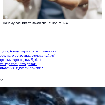
Почему возникает межпозвоночная грыжа
густа, бойца держат в заложниках?
от, кого встретила семья в тайге?
взрывы, аэропорты, Дубай
а: где сбои, что делать
езновения, идут ли поиски?
не