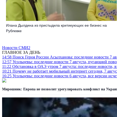
Илана Дылдина из пристыдила критикующих ее бизнес на
Рублевке
Новости СМИ2
ГЛАВНОЕ ЗА ДЕНЬ
14:58
Поиск Героя России Асылханова: последние новости 7 ав
12:57
Усольцевы: последние новости 7 августа, пугающий повор
11:22
Обстановка в ОАЭ утром 7 августа: последние новости, 
10:21
Почему не работает мобильный интернет сегодня, 7 август
16:25
Усольцевы: последние новости 6 августа, все версии исч
Мирошник: Европа не позволит урегулировать конфликт на Украи