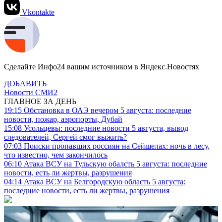
Vkontakte
Сделайте Инфо24 вашим источником в Яндекс.Новостях
ДОБАВИТЬ
Новости СМИ2
ГЛАВНОЕ ЗА ДЕНЬ
19:15
Обстановка в ОАЭ вечером 5 августа: последние
новости, пожар, аэропорты, Дубай
15:08
Усольцевы: последние новости 5 августа, вывод
следователей, Сергей смог выжить?
07:03
Поиски пропавших россиян на Сейшелах: ночь в лесу,
что известно, чем закончилось
06:10
Атака ВСУ на Тульскую обалсть 5 августа: последние
новости, есть ли жертвы, разрушения
04:14
Атака ВСУ на Белгородскую область 5 августа:
последние новости, есть ли жертвы, разрушения