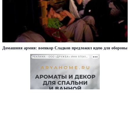
Домашняя армия: военкор Сладков предложил идею для обороны
РЕКЛАМА • ООО «ДРУЖБА» ИНН 9704146411