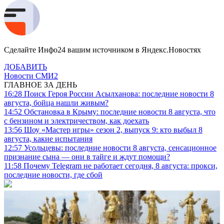
Сделайте Инфо24 вашим источником в Яндекс.Новостях
ДОБАВИТЬ
Новости СМИ2
ГЛАВНОЕ ЗА ДЕНЬ
16:28
Поиск Героя России Асылханова: последние новости 8
августа, бойца нашли живым?
14:52
Обстановка в Крыму: последние новости 8 августа, что
с бензином и электричеством, как доехать
13:56
Шоу «Мастер игры» сезон 2, выпуск 9: кто выбыл 8
августа, какие испытания
12:57
Усольцевы: последние новости 8 августа, сенсационное
признание сына — они в тайге и ждут помощи?
11:58
Почему Telegram не работает сегодня, 8 августа: прокси,
последние новости, где сбой