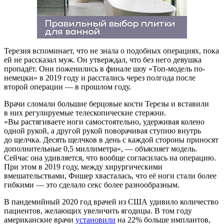
Терезия вспоминает, что не знала о подобных операциях, пока
ей не рассказал муж. Он утверждал, что без него девушка
пропадёт. Они поженились в финале шоу «Топ-модель по-
немецки» в 2019 году и расстались через полгода после
второй операции — в прошлом году.
Врачи сломали большие берцовые кости Терезы и вставили
в них регулируемые телескопические стержни.
«Вы растягиваете ноги самостоятельно, удерживая колено
одной рукой, а другой рукой поворачивая ступню внутрь
до щелчка. Десять щелчков в день с каждой стороны приносят
дополнительные 0,5 миллиметра», — объясняет модель.
Сейчас она удивляется, что вообще согласилась на операцию.
При этом в 2019 году, между хирургическими
вмешательствами, Фишер хвасталась, что её ноги стали более
гибкими — это сделало секс более разнообразным.
В пандемийный 2020 год врачей из США удивило количество
пациентов, желающих увеличить ягодицы. В том году
американские врачи
установили
на 22% больше имплантов,