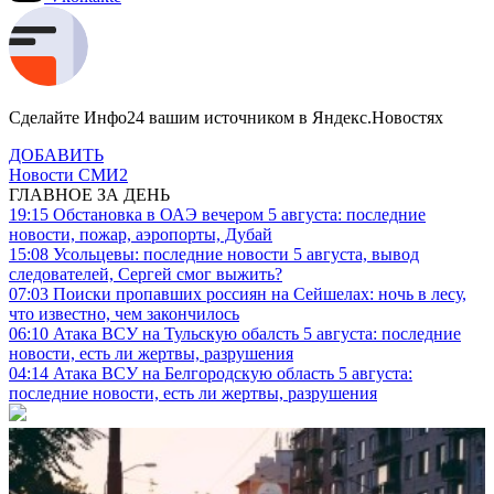
Сделайте Инфо24 вашим источником в Яндекс.Новостях
ДОБАВИТЬ
Новости СМИ2
ГЛАВНОЕ ЗА ДЕНЬ
19:15
Обстановка в ОАЭ вечером 5 августа: последние
новости, пожар, аэропорты, Дубай
15:08
Усольцевы: последние новости 5 августа, вывод
следователей, Сергей смог выжить?
07:03
Поиски пропавших россиян на Сейшелах: ночь в лесу,
что известно, чем закончилось
06:10
Атака ВСУ на Тульскую обалсть 5 августа: последние
новости, есть ли жертвы, разрушения
04:14
Атака ВСУ на Белгородскую область 5 августа:
последние новости, есть ли жертвы, разрушения