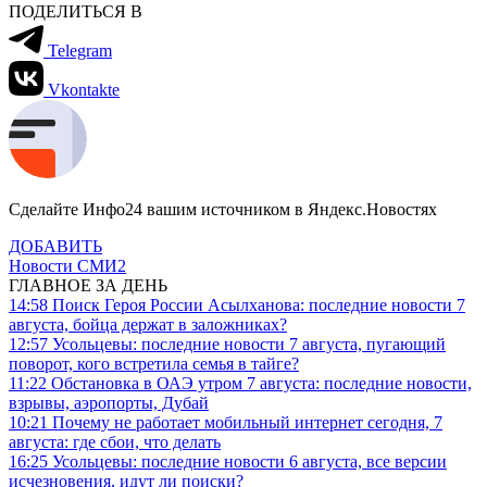
ПОДЕЛИТЬСЯ В
Telegram
Vkontakte
Сделайте Инфо24 вашим источником в Яндекс.Новостях
ДОБАВИТЬ
Новости СМИ2
ГЛАВНОЕ ЗА ДЕНЬ
14:58
Поиск Героя России Асылханова: последние новости 7
августа, бойца держат в заложниках?
12:57
Усольцевы: последние новости 7 августа, пугающий
поворот, кого встретила семья в тайге?
11:22
Обстановка в ОАЭ утром 7 августа: последние новости,
взрывы, аэропорты, Дубай
10:21
Почему не работает мобильный интернет сегодня, 7
августа: где сбои, что делать
16:25
Усольцевы: последние новости 6 августа, все версии
исчезновения, идут ли поиски?