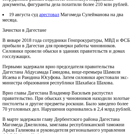
документы, фигуранты дела похитили более 210 млн рублей.
19 августа суд
арестовал
Магомеда Сулейманова на два
месяца.
Зачистки в Дагестане
В январе 2018 года сотрудники Генпрокуратуры, МВД и ФСБ
прибыли в Дагестан для проверки работы чиновников.
Силовики провели обыски в зданиях правительств и домах
госслужащих.
Первыми задержали врио председателя правительства
Дагестана Абдусамада Гамидова, вице-премьера Шамиля
Исаева и Раюдина Юсуфова. Затем силовики арестовали экс-
министра образования республики Шахабаса Шахова.
Врио главы Дагестана Владимир Васильев распустил
правительство. При обысках у чиновников находили золотые
пистолеты и другие предметы роскоши. Было заведено более
70 уголовных дел. Нарушения оценивались в 2,4 млрд рублей.
В марте задержали главу Дербентского района Дагестана
Магомеда Джелилова, замглавы республиканской таможни
Араза Галимова и руководителя регионального управления