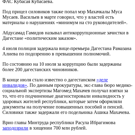
ФАС Кубасая Кубасаева.
Под прицел силовиков также попал мэр Махачкалы Муса
Мусаев. Васильев в марте говорил, что у властей есть
материалы о нарушениях «минимум на сто руководителей».
Абдусамад Гамидов называл антикоррупционные зачистки в
Дагестане «политическим заказом».
4 июля полиция задержала вице-премьера Дагестана Рамазана
Алиева по подозрению в превышении полномочий.
По состоянию на 10 июля за коррупцию были задержаны
более 200 дагестанских чиновников.
В конце июля стало известно о дагестанском
«деле
инвалидов»
. По данным прокуратуры, экс-глава бюро медико-
социальной экспертизы Магомед Махачев получал взятки за
то, что его подчиненные диагностировали инвалидность у
здоровых жителей республики, которые затем оформляли
документы на получение повышенных пособий и пенсий.
Силовики также задержали его подельника Ашика Махачева.
Врио главы Минтруда республики Расула Ибрагимова
заподозрили
в хищении 700 млн рублей.