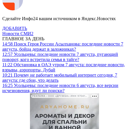
Сделайте Инфо24 вашим источником в Яндекс.Новостях
ДОБАВИТЬ
Новости СМИ2
ГЛАВНОЕ ЗА ДЕНЬ
14:58
Поиск Героя России Асылханова: последние новости 7
августа, бойца держат в заложниках?
12:57
Усольцевы: последние новости 7 августа, пугающий
поворот, кого встретила семья в тайге?
11:22
Обстановка в ОАЭ утром 7 августа: последние новости,
взрывы, аэропорты, Дубай
10:21
Почему не работает мобильный интернет сегодня, 7
августа: где сбои, что делать
16:25
Усольцевы: последние новости 6 августа, все версии
исчезновения, идут ли поиски?
РЕКЛАМА • ООО «ДРУЖБА» ИНН 9704146411