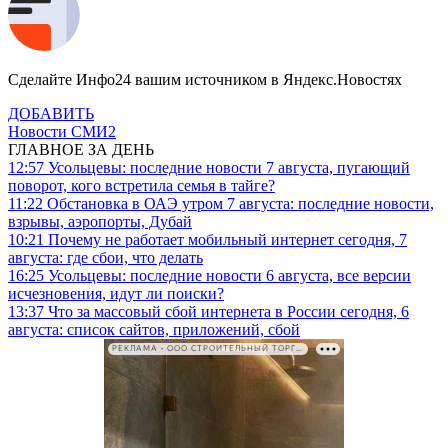
Сделайте Инфо24 вашим источником в Яндекс.Новостях
ДОБАВИТЬ
Новости СМИ2
ГЛАВНОЕ ЗА ДЕНЬ
12:57
Усольцевы: последние новости 7 августа, пугающий
поворот, кого встретила семья в тайге?
11:22
Обстановка в ОАЭ утром 7 августа: последние новости,
взрывы, аэропорты, Дубай
10:21
Почему не работает мобильный интернет сегодня, 7
августа: где сбои, что делать
16:25
Усольцевы: последние новости 6 августа, все версии
исчезновения, идут ли поиски?
13:37
Что за массовый сбой интернета в России сегодня, 6
августа: список сайтов, приложений, сбой
РЕКЛАМА • ООО СТРОИТЕЛЬНЫЙ ТОРГОВЫЙ ДОМ «ПЕТРОВИЧ». ИНН: 7802348846