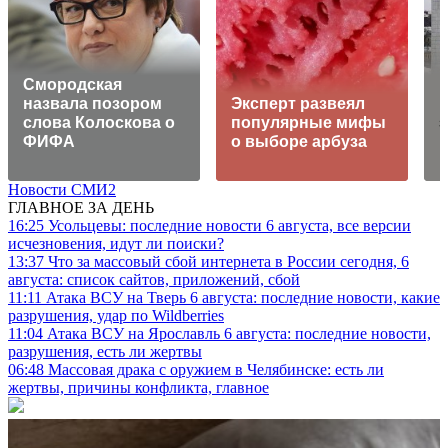
Смородская
П
назвала позором
Эксперт развеял
слова Колоскова о
популярные мифы
з
ФИФА
о выборе арбуза
Новости СМИ2
ГЛАВНОЕ ЗА ДЕНЬ
16:25
Усольцевы: последние новости 6 августа, все версии
исчезновения, идут ли поиски?
13:37
Что за массовый сбой интернета в России сегодня, 6
августа: список сайтов, приложений, сбой
11:11
Атака ВСУ на Тверь 6 августа: последние новости, какие
разрушения, удар по Wildberries
11:04
Атака ВСУ на Ярославль 6 августа: последние новости,
разрушения, есть ли жертвы
06:48
Массовая драка с оружием в Челябинске: есть ли
жертвы, причины конфликта, главное