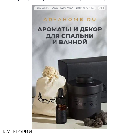
РЕКЛАМА • ООО «ДРУЖБА» ИНН 9704146411
КАТЕГОРИИ