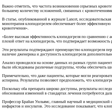
Важно отметить, что частота возникновения серьезных кровоте
большему количеству осложнений, связанных с кровотечениям
В статье, опубликованной в журнале Lancet, исследовательска
монотерапия клопидогрелем обеспечивает более эффективную 
кровотечения».
«Более высокая эффективность клопидогреля по сравнению с
плохой ответ на клопидогрель, что подтверждает возможность 
Эти результаты подтверждают преимущество клопидогреля пер
наличие дженерика и доступность клопидогреля дополнительн
Анализ проводился на основе данных из разных групп пациентов
были обследованы различные подгруппы, чтобы обеспечить ши
Примечательно, что даже пациенты, которые могли реагировать
аспирина. Результаты позволяют предположить, что клопидогр
Поскольку оба препарата широко доступны, результаты исслед
обоснования изменений в стандартах лечения потребуются да
Профессор Брайан Уильямс, главный научный и медицинский с
инфарктов и инсультов. Это исследование показывает, что кло