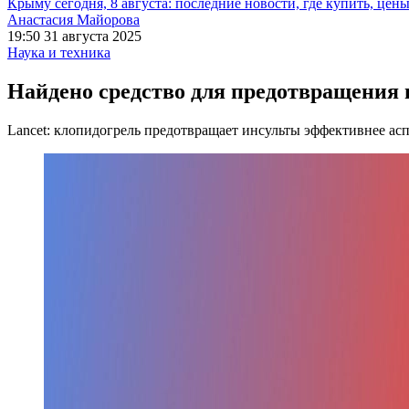
Крыму сегодня, 8 августа: последние новости, где купить, цен
Анастасия Майорова
19:50 31 августа 2025
Наука и техника
Найдено средство для предотвращения 
Lancet: клопидогрель предотвращает инсульты эффективнее ас