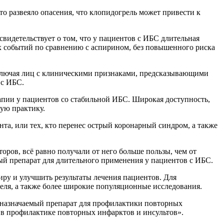
то развеяло опасения, что клопидогрель может привести к
свидетельствует о том, что у пациентов с ИБС длительная
х событий по сравнению с аспирином, без повышенного риска
включая лиц с клиническими признаками, предсказывающими
 с ИБС.
апии у пациентов со стабильной ИБС. Широкая доступность,
ую практику.
нта, или тех, кто перенес острый коронарный синдром, а также
оров, всё равно получали от него больше пользы, чем от
ый препарат для длительного применения у пациентов с ИБС.
иру и улучшить результаты лечения пациентов. Для
еля, а также более широкие популяционные исследования.
 назначаемый препарат для профилактики повторных
н в профилактике повторных инфарктов и инсультов».