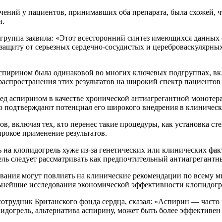
чений у пациентов, принимавших оба препарата, была схожей, ч
и.
я группа заявила: «Этот всесторонний синтез имеющихся данных 
защиту от серьезных сердечно-сосудистых и цереброваскулярны
 аспирином была одинаковой во многих ключевых подгруппах, 
распространения этих результатов на широкий спектр пациентов
ед аспирином в качестве хронической антиагрегантной монотер
о подтверждают потенциал его широкого внедрения в клиническ
, включая тех, кто перенес такие процедуры, как установка сте
рокое применение результатов.
 на клопидогрель хуже из-за генетических или клинических факт
ель следует рассматривать как предпочтительный антиагрегантн
ования могут повлиять на клинические рекомендации по всему м
льнейшие исследования экономической эффективности клопидогр
отрудник Британского фонда сердца, сказал: «Аспирин — часто
пидогрель, альтернатива аспирину, может быть более эффективе