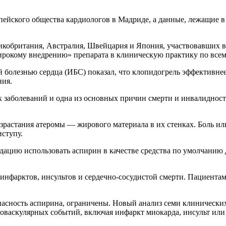
пейского общества кардиологов в Мадриде, а данные, лежащие в
кобритания, Австралия, Швейцария и Япония, участвовавших в и
ирокому внедрению» препарата в клиническую практику по всем
 болезнью сердца (ИБС) показал, что клопидогрель эффективне
ния.
заболеваний и одна из основных причин смерти и инвалидности
разрастания атеромы — жирового материала в их стенках. Боль 
иступу.
дацию использовать аспирин в качестве средства по умолчанию
инфарктов, инсультов и сердечно-сосудистой смерти. Пациента
асность аспирина, ограничены. Новый анализ семи клинических
оваскулярных событий, включая инфаркт миокарда, инсульт или 