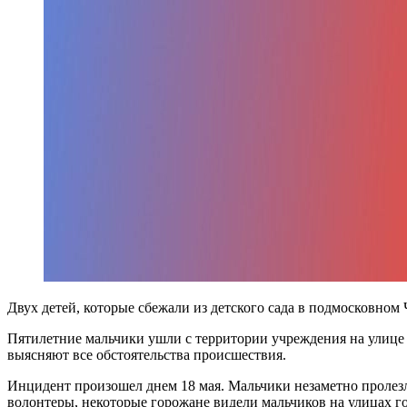
Двух детей, которые сбежали из детского сада в подмосковно
Пятилетние мальчики ушли с территории учреждения на улице
выясняют все обстоятельства происшествия.
Инцидент произошел днем 18 мая. Мальчики незаметно пролезл
волонтеры, некоторые горожане видели мальчиков на улицах г