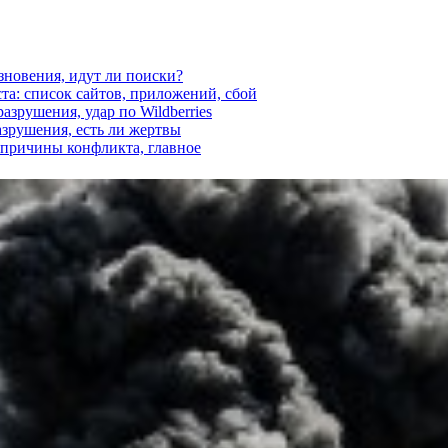
езновения, идут ли поиски?
ста: список сайтов, приложений, сбой
азрушения, удар по Wildberries
азрушения, есть ли жертвы
, причины конфликта, главное