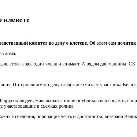
о клевете
дственный комитет по делу о клетеве. Об этом сам политик р
из дома.
даль стоит ещее один чувак и снимает. А рядом две машины: СК
июня. Потерпевшим по делу следствие считает участника Велик
а 10 других людей, Навальный 2 июня опубликовал в соцсети, с
се участвовавшие в съемках ролика.
 ложные сведения, порочащие честь и достоинство ветерана Вел