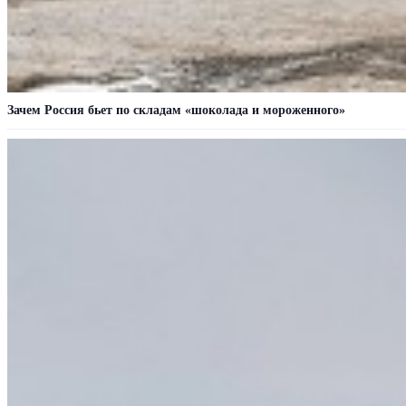
Зачем Россия бьет по складам «шоколада и мороженного»