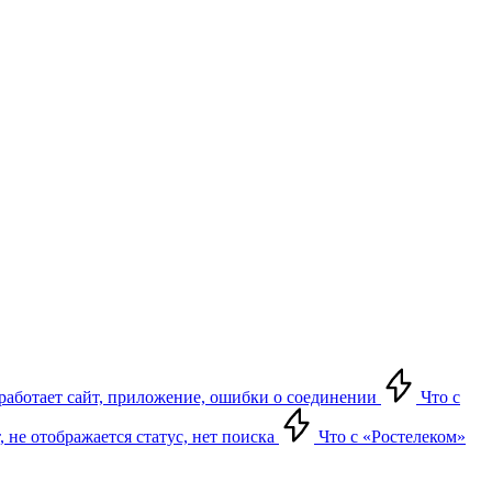
е работает сайт, приложение, ошибки о соединении
Что с
т, не отображается статус, нет поиска
Что с «Ростелеком»