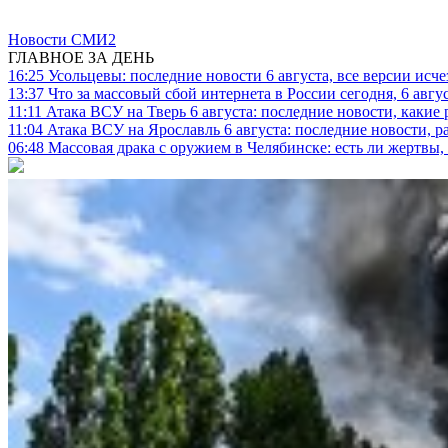
Новости СМИ2
ГЛАВНОЕ ЗА ДЕНЬ
16:25
Усольцевы: последние новости 6 августа, все версии исч
13:37
Что за массовый сбой интернета в России сегодня, 6 авгу
11:11
Атака ВСУ на Тверь 6 августа: последние новости, какие р
11:04
Атака ВСУ на Ярославль 6 августа: последние новости, р
06:48
Массовая драка с оружием в Челябинске: есть ли жертвы