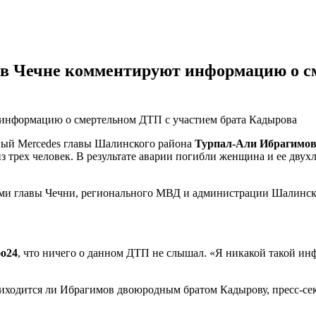
ак в Чечне комментируют информацию о 
т информацию о смертельном ДТП с участием брата Кадырова
озный Mercedes главы Шалинского района
Турпал-Али Ибрагимо
з трех человек. В результате аварии погибли женщина и ее двухл
ми главы Чечни, регионального МВД и администрации Шалинског
о24
, что ничего о данном ДТП не слышал. «Я никакой такой инф
риходится ли Ибрагимов двоюродным братом Кадырову, пресс-сек