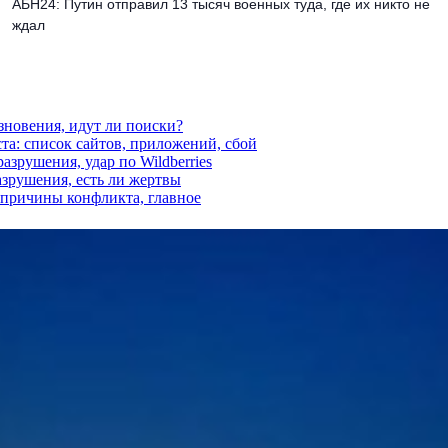
АБН24: Путин отправил 13 тысяч военных туда, где их никто не
ждал
езновения, идут ли поиски?
ста: список сайтов, приложений, сбой
азрушения, удар по Wildberries
азрушения, есть ли жертвы
, причины конфликта, главное