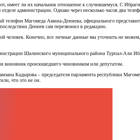
ют, имеет ли их начальник отношение к случившемуся. С Ибраг
ем отделе администрации. Однако через несколько часов два теле
 телефон Магомеда Амина-Дениева, официального представителя
Впоследствии Дениев сам перезвонил в редакцию.
й человек. Конечно, все личные данные мы уточнить не можем, н
инистрации Шалинского муниципального района Турпал-Али Ибр
я ли виновник произошедшего чиновником или депутатом.
зана Кадырова – председателя парламента республики Магомед
ли, что это не он.