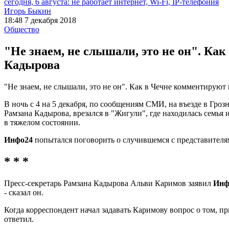
сегодня, 6 августа: не работает интернет, Wi-Fi, IP-телефония
Игорь Быкин
18:48 7 декабря 2018
Общество
"Не знаем, не слышали, это не он". К
Кадырова
"Не знаем, не слышали, это не он". Как в Чечне комментирую
В ночь с 4 на 5 декабря, по сообщениям СМИ, на въезде в Гр
Рамзана Кадырова, врезался в "Жигули", где находилась семья и
в тяжелом состоянии.
Инфо24
попытался поговорить о случившемся с представителя
* * *
Пресс-секретарь Рамзана Кадырова Альви Каримов заявил
Инф
- сказал он.
Когда корреспондент начал задавать Каримову вопрос о том, п
ответил.