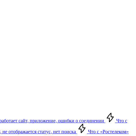
е работает сайт, приложение, ошибки о соединении
Что с
т, не отображается статус, нет поиска
Что с «Ростелеком»