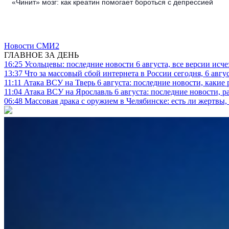
«Чинит» мозг: как креатин помогает бороться с депрессией
Новости СМИ2
ГЛАВНОЕ ЗА ДЕНЬ
16:25
Усольцевы: последние новости 6 августа, все версии исч
13:37
Что за массовый сбой интернета в России сегодня, 6 авгу
11:11
Атака ВСУ на Тверь 6 августа: последние новости, какие р
11:04
Атака ВСУ на Ярославль 6 августа: последние новости, р
06:48
Массовая драка с оружием в Челябинске: есть ли жертвы