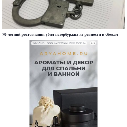
70-летний ростовчанин убил петербуржца из ревности и сбежал
РЕКЛАМА • ООО «ДРУЖБА» ИНН 9704146411