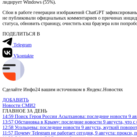
лидирует Windows (55%).
Сбои в работе генерации изображений ChatGPT зафиксированы н
не публиковали официальных комментариев о причинах инциде
статуса, обновить страницу, очистить кэш браузера или попроб
ПОДЕЛИТЬСЯ В
Telegram
Vkontakte
Сделайте Инфо24 вашим источником в Яндекс.Новостях
ДОБАВИТЬ
Новости СМИ2
ГЛАВНОЕ ЗА ДЕНЬ
14:59
Поиск Героя России Асылханова: последние новости 9 а
13:57
Обстановка в Крыму: последние новости 9 августа, что с
12:58
Усольцевы: последние новости 9 августа, жуткий поворот,
11:57
Почему Telegram не работает сегодня, 9 августа: прокси, 