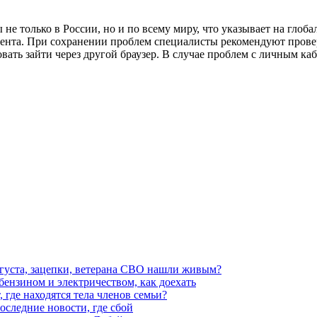
е только в России, но и по всему миру, что указывает на глоб
нта. При сохранении проблем специалисты рекомендуют провер
овать зайти через другой браузер. В случае проблем с личным ка
вгуста, зацепки, ветерана СВО нашли живым?
 бензином и электричеством, как доехать
 где находятся тела членов семьи?
последние новости, где сбой